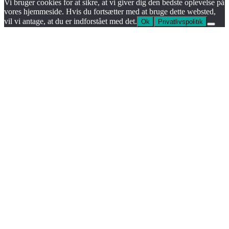
Vi bruger cookies for at sikre, at vi giver dig den bedste oplevelse på
vores hjemmeside. Hvis du fortsætter med at bruge dette websted,
vil vi antage, at du er indforstået med det.
Ok
Privatlivspolitik