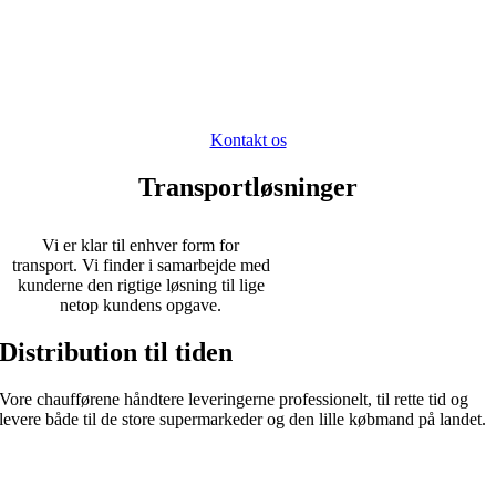
Transport
Vi er eksperter i at få transport kabaler til at gå op og derfor kan vi altid
komme med løsningsforslag til dine transportproblemer.
Kontakt os
Transportløsninger
Vi er klar til enhver form for
transport. Vi finder i samarbejde med
kunderne den rigtige løsning til lige
netop kundens opgave.
Distribution til tiden
Vore chaufførene håndtere leveringerne professionelt, til rette tid og
levere både til de store supermarkeder og den lille købmand på landet.