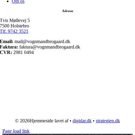
Om os
Adresse
Tvis Møllevej 5
7500 Holstebro
Tlf. 9742 3521
Email:
mail@vognmandbrogaard.dk
Faktura:
faktura@vognmandbrogaard.dk
CVR:
2981 0494
©
2026Hjemmeside lavet af •
digidar.dk
•
strategien.dk
Page load link