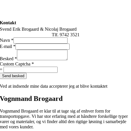
Kontakt
Svend Erik Brogaard & Nicolaj Brogaard
Tlf. 9742 3521
Navn
*
E-mail
*
Besked
*
Custom Captcha
*
=
Send besked
Ved at indsende mine data accepterer jeg at blive kontaktet
Vognmand Brogaard
Vognmand Brogaard er klar til at tage sig af enhver form for
transportopgave. Vi har stor erfaring med at håndtere forskellige typer
varer og materialer, og vi finder altid den rigtige løsning i samarbejde
med vores kunder.