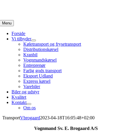
Skip
to
content
Menu
Forside
Vi tilbyder
Køletransport og frysetransport
Distributionskørsel
Kranbil
Vognmandskørsel
Entreprenør
Farlig gods transport
Eksport Udland
Express kørsel
Varebiler
Biler og udstyr
Kvalitet
Kontakt
Om os
Transport
Vbrogaard
2023-04-18T16:05:48+02:00
Vognmand Sv. E. Brogaard A/S