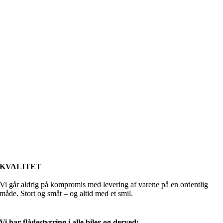
KVALITET
Vi går aldrig på kompromis med levering af varene på en ordentlig
måde. Stort og småt – og altid med et smil.
Vi har flådestyrring i alle biler og derved: