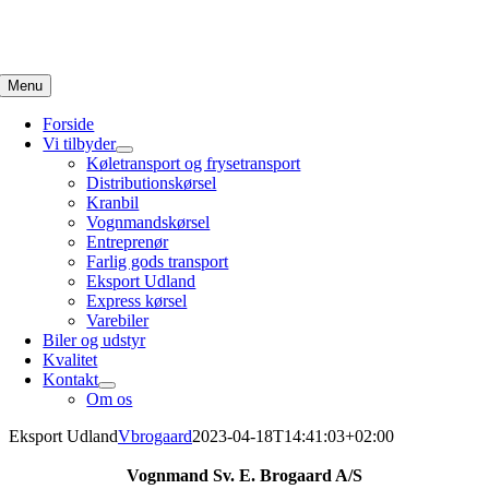
Skip
to
content
Menu
Forside
Vi tilbyder
Køletransport og frysetransport
Distributionskørsel
Kranbil
Vognmandskørsel
Entreprenør
Farlig gods transport
Eksport Udland
Express kørsel
Varebiler
Biler og udstyr
Kvalitet
Kontakt
Om os
Eksport Udland
Vbrogaard
2023-04-18T14:41:03+02:00
Vognmand Sv. E. Brogaard A/S