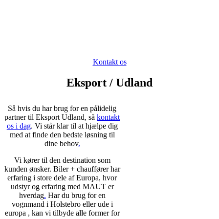
Eksport Udland
Vi er eksperter i at få transport kabaler til at gå op og derfor kan vi altid
komme med løsningsforslag til dine transportproblemer.
Kontakt os
Eksport / Udland
Så hvis du har brug for en pålidelig
partner til Eksport Udland, så
kontakt
os i dag
. Vi står klar til at hjælpe dig
med at finde den bedste løsning til
dine behov
.
Vi kører til den destination som
kunden ønsker. Biler + chauffører har
erfaring i store dele af Europa, hvor
udstyr og erfaring med MAUT er
hverdag
.
Har du brug for en
vognmand i Holstebro eller ude i
europa , kan vi tilbyde alle former for