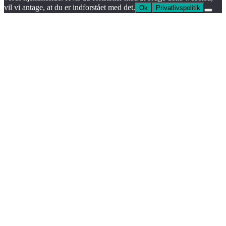
vil vi antage, at du er indforstået med det.
Ok
Privatlivspolitik