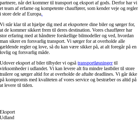
partnere, når det kommer til transport og eksport af gods. Derfor har vi
et team af erfarne og kompetente chauffører, som kender veje og regler
i store dele af Europa
.
Vi står klar til at hjælpe dig med at eksportere dine biler og sørger for,
at de kommer sikkert frem til deres destination. Vores chauffører har
stor erfaring med at håndtere forskellige bilmodeller og ved, hvordan
man sikrer en forsvarlig transport. Vi sørger for at overholde alle
gældende regler og love, så du kan være sikker på, at alt foregår på en
lovlig og forsvarlig måde.
Udover eksport af biler tilbyder vi også
transportløsninger
til
virksomheder i udlandet. Vi kan levere alt fra mindre lastbiler til store
trailere og sørger altid for at overholde de aftalte deadlines. Vi går ikke
på kompromis med kvaliteten af vores service og bestræber os altid på
at levere til tiden.
Eksport
Udland