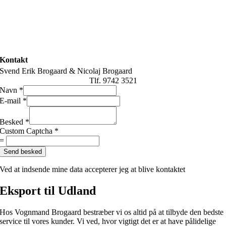
Kontakt
Svend Erik Brogaard & Nicolaj Brogaard
Tlf. 9742 3521
Navn
*
E-mail
*
Besked
*
Custom Captcha
*
=
Send besked
Ved at indsende mine data accepterer jeg at blive kontaktet
Eksport til Udland
Hos Vognmand Brogaard bestræber vi os altid på at tilbyde den bedste
service til vores kunder. Vi ved, hvor vigtigt det er at have pålidelige