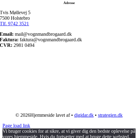
Adresse
Tvis Møllevej 5
7500 Holstebro
Tlf. 9742 3521
Email:
mail@vognmandbrogaard.dk
Faktura:
faktura@vognmandbrogaard.dk
CVR:
2981 0494
©
2026Hjemmeside lavet af •
digidar.dk
•
strategien.dk
Page load link
Vi bruger cookies for at sikre, at vi giver dig den bedste oplevelse på
vores hjemmeside. Hvis du fortsætter med at bruge dette websted,