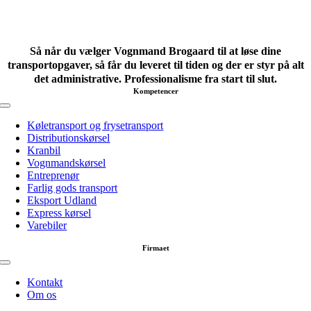
Så når du vælger Vognmand Brogaard til at løse dine
transportopgaver, så får du leveret til tiden og der er styr på alt
det administrative. Professionalisme fra start til slut.
Kompetencer
Toggle
Navigation
Køletransport og frysetransport
Distributionskørsel
Kranbil
Vognmandskørsel
Entreprenør
Farlig gods transport
Eksport Udland
Express kørsel
Varebiler
Firmaet
Toggle
Navigation
Kontakt
Om os